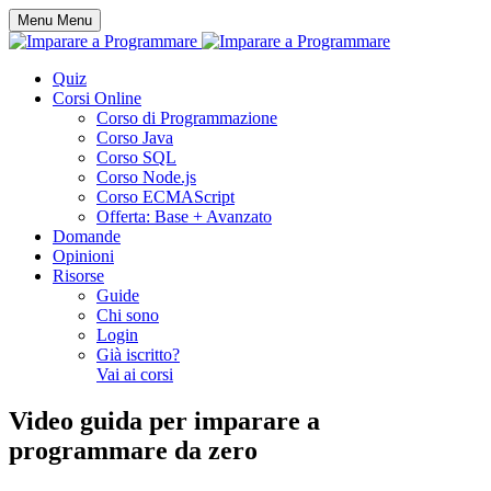
Menu
Menu
Quiz
Corsi Online
Corso di Programmazione
Corso Java
Corso SQL
Corso Node.js
Corso ECMAScript
Offerta: Base + Avanzato
Domande
Opinioni
Risorse
Guide
Chi sono
Login
Già iscritto?
Vai ai corsi
Video guida per
imparare a
programmare
da zero