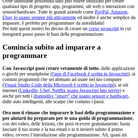
Offre tantissime possibilità dato può essere utilizzato per creare
qualsiasi tipo di progetto: app, programmi, siti web o interazioni con
sensori/hardware. Tutte le grandi aziende come
PayPal, Amazon,
Ebay lo usano sempre più attivamente
ed inoltre è anche semplice da
imparare, è perfetto per programmare da autodidatta!
Per tutti questi motivi ho deciso di creare un
corso javascript
in cui
insegnarti passo passo le basi della programmazione.
Comincia subito ad imparare a
programmare
Con Javascript puoi creare veramente di tutto
, dalle applicazioni
o giochi per smartphone (
l'app di Facebook è scritta in Javascript
), ai
comuni programmi che sei abituato ad usare nel tuo computer
(
Visual Studio Code della Microsoft è scritto in Javascript
), ai siti
internet (
LinkedIn, Uber, Netflix usano Javascript lato server
) e
anche per tutti i
dispositivi
"smart"
che usano sensori e hardware
,
dalle auto intelligenti, alle scarpe che contano i passi.
Ora non ti rimane che imparare le basi della programmazione e
per aiutarti ho preparato per te una guida di programmazione
,
con dei video, delle lezioni, che puoi ricevere gratuitamente; basta
lasciare il tuo nome e la tua email e io ti invierò subito il primo
video, ovvero l’introduzione alla programmazione. Ah, quasi mi