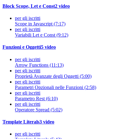
Block Scope, Let e Const
2 video
per gli iscritti
Scope in Javascript (7:17)
per gli iscritti
Variabili Let e Const (9:12)
Funzioni e Oggetti
5 video
per gli iscritti
Arrow Functions (11:13)
per gli iscritti
Proprietà Avanzate degli Oggetti (5:00)
per gli iscritti
Parametri Opzionali nelle Funzioni (2:58)
per gli iscritti
Parametro Rest (6:10)
per gli iscritti
Operatore Spread (5:02)
Template Literals
3 video
per gli iscritti