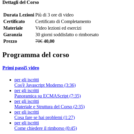
Dettagli del Corso
Durata Lezioni
Più di 3 ore di video
Certificato
Certificato di Completamento
Materiale
Video lezioni ed esercizi
Garanzia
30 giorni soddisfatto o rimborsato
Prezzo
70€
40,00
Programma del corso
Primi passi
5 video
per gli iscritti
Cos'è Javascript Moderno (3:36)
per gli iscritti
Panoramica su ECMAScript (7:35)
per gli iscritti
Materiale e Struttura del Corso (2:35)
per gli iscritti
Cosa fare se hai problemi (1:27)
per gli iscritti
Come chiedere il rimborso (0:45)