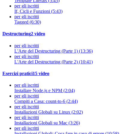
Template Literals (5:43)
per gli iscritti
If, Cicli e Funzioni (5:43)
per gli iscritti
Tagged (6:30)
Destructuring
2 video
per gli iscritti
L'Arte del Destructuring (Parte 1) (13:36)
per gli iscritti
L'Arte del Destructuring (Parte 2) (10:41)
Esercizi pratici
15 video
per gli iscritti
Installare Node.js e NPM (2:04)
per gli iscritti
Compiti a Casa: count-to-6 (2:44)
per gli iscritti
Installazioni Globali su Linux (2:02)
per gli iscritti
Installazioni Globali su Mac (3:26)
per gli iscritti
Installazioni Globali: Cosa fare in caso di errore (10:58)