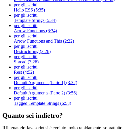
per gli iscritti
Hello ES6 (5:35)
per gli iscritti
Template Strings (5:34)
per gli iscritti
Arrow Functions (6:34)
per gli iscritti
Arrow Functions and This (2:22)
per gli iscritti
Destructuring (3:26)
per gli iscritti
Spread (3:26)
per gli iscritti
Rest (4:52)
per gli iscritti
Default Arguments (Parte 1) (3:32)
per gli iscritti
Default Arguments (Parte 2) (3:56)
per gli iscritti
Tagged Template Strings (6:58)
Quanto sei indietro?
Il linguaggio Javascript si è evoluto molto rapidamente, soprattutto