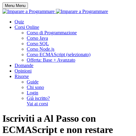
Menu
Menu
Quiz
Corsi Online
Corso di Programmazione
Corso Java
Corso SQL
Corso Node.js
Corso ECMAScript
(selezionato)
Offerta: Base + Avanzato
Domande
Opinioni
Risorse
Guide
Chi sono
Login
Già iscritto?
Vai ai corsi
Iscriviti a
Al Passo con
ECMAScript
e
non restare